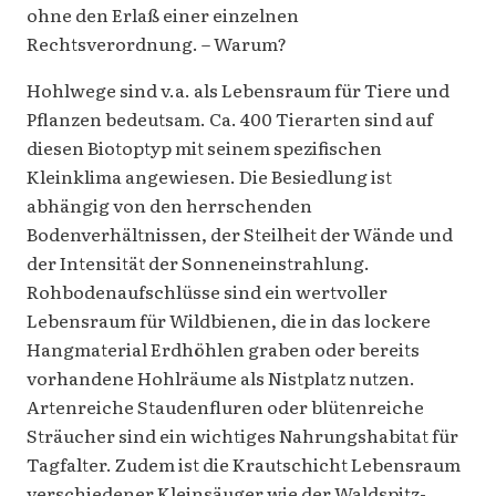
ohne den Erlaß einer einzelnen
Rechtsverordnung. – Warum?
Hohlwege sind v.a. als Lebensraum für Tiere und
Pflanzen bedeutsam. Ca. 400 Tierarten sind auf
diesen Biotoptyp mit seinem spezifischen
Kleinklima angewiesen. Die Besiedlung ist
abhängig von den herrschenden
Bodenverhältnissen, der Steilheit der Wände und
der Intensität der Sonneneinstrahlung.
Rohbodenaufschlüsse sind ein wertvoller
Lebensraum für Wildbienen, die in das lockere
Hangmaterial Erdhöhlen graben oder bereits
vorhandene Hohlräume als Nistplatz nutzen.
Artenreiche Staudenfluren oder blütenreiche
Sträucher sind ein wichtiges Nahrungshabitat für
Tagfalter. Zudem ist die Krautschicht Lebensraum
verschiedener Kleinsäuger wie der Waldspitz-