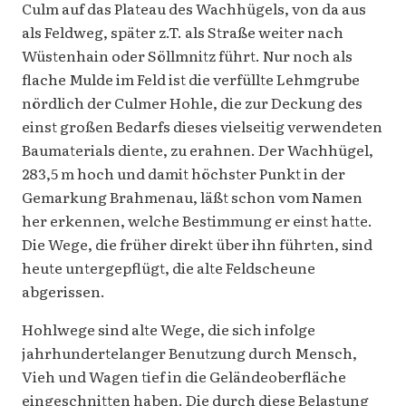
Culm auf das Plateau des Wachhügels, von da aus
als Feldweg, später z.T. als Straße weiter nach
Wüstenhain oder Söllmnitz führt. Nur noch als
flache Mulde im Feld ist die verfüllte Lehmgrube
nördlich der Culmer Hohle, die zur Deckung des
einst großen Bedarfs dieses vielseitig verwendeten
Baumaterials diente, zu erahnen. Der Wachhügel,
283,5 m hoch und damit höchster Punkt in der
Gemarkung Brahmenau, läßt schon vom Namen
her erkennen, welche Bestimmung er einst hatte.
Die Wege, die früher direkt über ihn führten, sind
heute untergepflügt, die alte Feldscheune
abgerissen.
Hohlwege sind alte Wege, die sich infolge
jahrhundertelanger Benutzung durch Mensch,
Vieh und Wagen tief in die Geländeoberfläche
eingeschnitten haben. Die durch diese Belastung