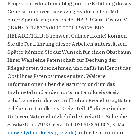
Projektkoordination oblag, um die Erfüllung dieses
Generationenvertrages zu gewährleisten. Mit
einer Spende zugunsten des NABU Gera-Greiz e.V.
(IBAN: DE12 8305 0000 0000 0951 25, BIC:
HELADEF1GER, Stichwort Culmer Hohle) können
Sie die Fortführung dieser Arbeiten unterstützen.
Später können Sie auf Wunsch für einen Obstbaum
Ihrer Wahl eine Patenschaft zur Deckung der
Pflegekosten übernehmen und dafür im Herbst das
Obst Ihres Patenbaumes ernten. Weitere
Informationen über die Natur im und um das
Brahmetal und andernorts im Landkreis Greiz
erhalten Sie in der vortrefflichen Broschüre „Natur
erleben im Landkreis Greiz. Teil II“, die Sie in der
Unteren Naturschutzbehörde Greiz (Dr.-Scheube-
Straße 6 in 07973 Greiz, Tel. 03661/876-603, E-Mail:
umwelt@landkreis-greiz.de
) anfordern können.