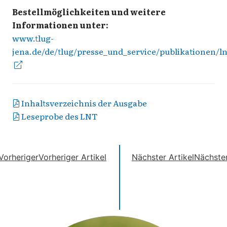
Bestellmöglichkeiten und weitere
Informationen unter:
www.tlug-
jena.de/de/tlug/presse_und_service/publikationen/ln
Inhaltsverzeichnis der Ausgabe
Leseprobe des LNT
Vorheriger
Vorheriger Artikel
Nächster Artikel
Nächste