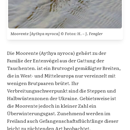
Moorente [Aythya nyroca] © Fotos: H. – J. Fengler
Die Moorente (Aythya nyroca) gehört zu der
Familie der Entenvögel aus der Gattung der
Tauchenten. ist ein Brutvogel gemäßigter Breiten,
die in West- und Mitteleuropa nur vereinzelt mit
wenigen Brutpaaren brütet. Ihr
Verbreitungsschwerpunkt sind die Steppen und
Halbwüstenzonen der Ukraine. Gebietsweise ist
die Moorente jedoch in kleiner Zahl ein
Überwinterungsgast. Zunehmend werden im
Freiland auch Gefangenschaftsflüchtlinge dieser
leicht zu züchtenden Art beobachtet.