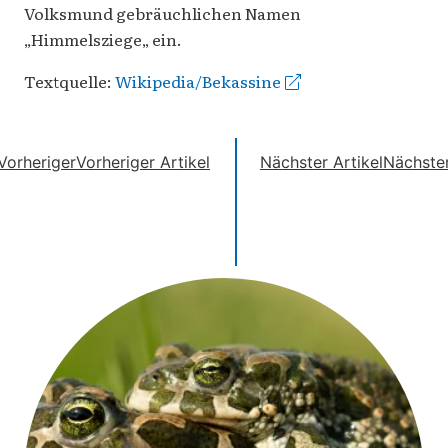
Volksmund gebräuchlichen Namen
„Himmelsziege„ ein.
Textquelle:
Wikipedia/Bekassine
Vorheriger
Vorheriger Artikel
Nächster Artikel
Nächste