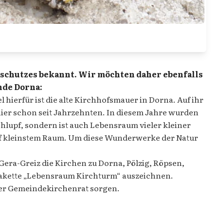
schutzes bekannt. Wir möchten daher ebenfalls
nde Dorna:
hierfür ist die alte Kirchhofsmauer in Dorna. Auf ihr
ier schon seit Jahrzehnten. In diesem Jahre wurden
chlupf, sondern ist auch Lebensraum vieler kleiner
 auf kleinstem Raum. Um diese Wunderwerke der Natur
era-Greiz die Kirchen zu Dorna, Pölzig, Röpsen,
lakette „Lebensraum Kirchturm“ auszeichnen.
 der Gemeindekirchenrat sorgen.