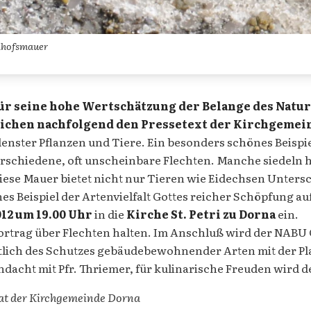
edhofsmauer
ür seine hohe Wertschätzung der Belange des Natur
tlichen nachfolgend den Pressetext der Kirchgemei
ster Pflanzen und Tiere. Ein besonders schönes Beispiel 
schiedene, oft unscheinbare Flechten. Manche siedeln h
Diese Mauer bietet nicht nur Tieren wie Eidechsen Unters
ches Beispiel der Artenvielfalt Gottes reicher Schöpfung
012 um 19.00 Uhr
in die
Kirche St. Petri zu Dorna
ein.
rtrag über Flechten halten. Im Anschluß wird der NABU G
lich des Schutzes gebäudebewohnender Arten mit der P
ndacht mit Pfr. Thriemer, für kulinarische Freuden wird
at der Kirchgemeinde Dorna