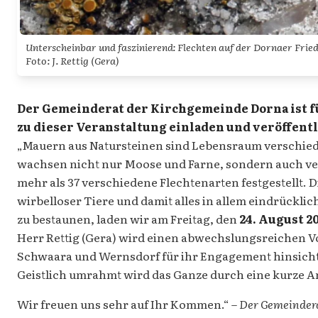
Unterscheinbar und faszinierend: Flechten auf der Dornaer Fri
Foto: J. Rettig (Gera)
Der Gemeinderat der Kirchgemeinde Dorna ist f
zu dieser Veranstaltung einladen und veröffen
„Mauern aus Natursteinen sind Lebensraum verschieden
wachsen nicht nur Moose und Farne, sondern auch ver
mehr als 37 verschiedene Flechtenarten festgestellt. 
wirbelloser Tiere und damit alles in allem eindrückli
zu bestaunen, laden wir am Freitag, den
24. August 2
Herr Rettig (Gera) wird einen abwechslungsreichen Vo
Schwaara und Wernsdorf für ihr Engagement hinsicht
Geistlich umrahmt wird das Ganze durch eine kurze A
Wir freuen uns sehr auf Ihr Kommen.“ –
Der Gemeinder