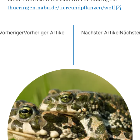
thueringen.nabu.de/tiereundpflanzen/wolf
Vorheriger
Vorheriger Artikel
Nächster Artikel
Nächste