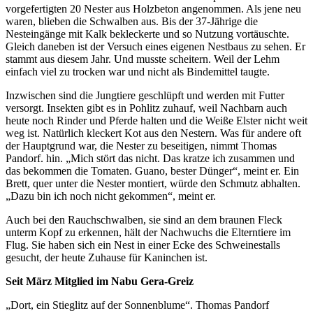
vorgefertigten 20 Nester aus Holzbeton angenommen. Als jene neu
waren, blieben die Schwalben aus. Bis der 37-Jährige die
Nesteingänge mit Kalk bekleckerte und so Nutzung vortäuschte.
Gleich daneben ist der Versuch eines eigenen Nestbaus zu sehen. Er
stammt aus diesem Jahr. Und musste scheitern. Weil der Lehm
einfach viel zu trocken war und nicht als Bindemittel taugte.
Inzwischen sind die Jungtiere geschlüpft und werden mit Futter
versorgt. Insekten gibt es in Pohlitz zuhauf, weil Nachbarn auch
heute noch Rinder und Pferde halten und die Weiße Elster nicht weit
weg ist. Natürlich kleckert Kot aus den Nestern. Was für andere oft
der Hauptgrund war, die Nester zu beseitigen, nimmt Thomas
Pandorf. hin. „Mich stört das nicht. Das kratze ich zusammen und
das bekommen die Tomaten. Guano, bester Dünger“, meint er. Ein
Brett, quer unter die Nester montiert, würde den Schmutz abhalten.
„Dazu bin ich noch nicht gekommen“, meint er.
Auch bei den Rauchschwalben, sie sind an dem braunen Fleck
unterm Kopf zu erkennen, hält der Nachwuchs die Elterntiere im
Flug. Sie haben sich ein Nest in einer Ecke des Schweinestalls
gesucht, der heute Zuhause für Kaninchen ist.
Seit März Mitglied im Nabu Gera-Greiz
„Dort, ein Stieglitz auf der Sonnenblume“. Thomas Pandorf