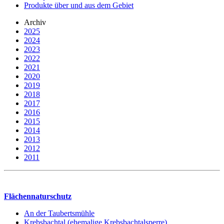
Produkte über und aus dem Gebiet
Archiv
2025
2024
2023
2022
2021
2020
2019
2018
2017
2016
2015
2014
2013
2012
2011
Flächennaturschutz
An der Taubertsmühle
Krebsbachtal (ehemalige Krebsbachtalsperre)