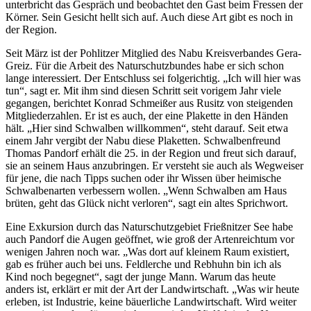
unterbricht das Gespräch und beobachtet den Gast beim Fressen der
Körner. Sein Gesicht hellt sich auf. Auch diese Art gibt es noch in
der Region.
Seit März ist der Pohlitzer Mitglied des Nabu Kreisverbandes Gera-
Greiz. Für die Arbeit des Naturschutzbundes habe er sich schon
lange interessiert. Der Entschluss sei folgerichtig. „Ich will hier was
tun“, sagt er. Mit ihm sind diesen Schritt seit vorigem Jahr viele
gegangen, berichtet Konrad Schmeißer aus Rusitz von steigenden
Mitgliederzahlen. Er ist es auch, der eine Plakette in den Händen
hält. „Hier sind Schwalben willkommen“, steht darauf. Seit etwa
einem Jahr vergibt der Nabu diese Plaketten. Schwalbenfreund
Thomas Pandorf erhält die 25. in der Region und freut sich darauf,
sie an seinem Haus anzubringen. Er versteht sie auch als Wegweiser
für jene, die nach Tipps suchen oder ihr Wissen über heimische
Schwalbenarten verbessern wollen. „Wenn Schwalben am Haus
brüten, geht das Glück nicht verloren“, sagt ein altes Sprichwort.
Eine Exkursion durch das Naturschutzgebiet Frießnitzer See habe
auch Pandorf die Augen geöffnet, wie groß der Artenreichtum vor
wenigen Jahren noch war. „Was dort auf kleinem Raum existiert,
gab es früher auch bei uns. Feldlerche und Rebhuhn bin ich als
Kind noch begegnet“, sagt der junge Mann. Warum das heute
anders ist, erklärt er mit der Art der Landwirtschaft. „Was wir heute
erleben, ist Industrie, keine bäuerliche Landwirtschaft. Wird weiter