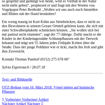
so gespritzt und gedüngt wie heute, wird es Vielfalt in der Natur
nicht mehr geben“, prophezeit er und fragt mit den Worten von
Vogelpapst Peter Berthold: „Wollen wir uns auch noch hinstellen
und Blüten mit der Hand bestäuben?
Ein wenig traurig ist Kurt Kühn aus Steinbrücken, dass er nicht zu
den Bewohnern in seinem Geraer Ortsteil gehören kann, die sich mit
einer Schwalbenplakette schmücken können. „Sie wollen sich bei
mir partout nicht einnisten“, sagt der 77-Jährige. Dafür macht er die
Kinder in der Kindertagesstätte Schlumpfhausen mit der Tierwelt
bekannt und trägt seit 55 Jahren jedes Frühjahr Kröten über die
Straße. Dass der junge Pohlitzer wie er tickt, macht ihn froh und gibt
ihm Zuversicht.
Kontakt Thomas Pandorf (0152) 275 678 06“
Sylvia Eigenrauch / 28.07.18
Text- und Bildquelle
OTZ-Beitrag vom 16. März 2018: Vögel stehen auf heimische
Pflanzen
Vorheriger
Vorheriger Artikel
Nächster Artikel
Nächster