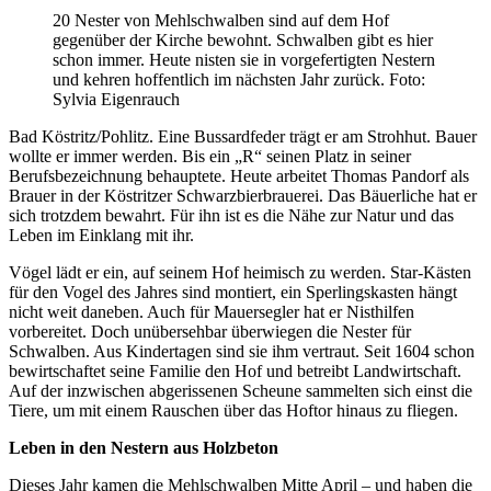
20 Nester von Mehlschwalben sind auf dem Hof
gegenüber der Kirche bewohnt. Schwalben gibt es hier
schon immer. Heute nisten sie in vorgefertigten Nestern
und kehren hoffentlich im nächsten Jahr zurück. Foto:
Sylvia Eigenrauch
Bad Köstritz/Pohlitz. Eine Bussardfeder trägt er am Strohhut. Bauer
wollte er immer werden. Bis ein „R“ seinen Platz in seiner
Berufsbezeichnung behauptete. Heute arbeitet Thomas Pandorf als
Brauer in der Köstritzer Schwarzbierbrauerei. Das Bäuerliche hat er
sich trotzdem bewahrt. Für ihn ist es die Nähe zur Natur und das
Leben im Einklang mit ihr.
Vögel lädt er ein, auf seinem Hof heimisch zu werden. Star-Kästen
für den Vogel des Jahres sind montiert, ein Sperlingskasten hängt
nicht weit daneben. Auch für Mauersegler hat er Nisthilfen
vorbereitet. Doch unübersehbar überwiegen die Nester für
Schwalben. Aus Kindertagen sind sie ihm vertraut. Seit 1604 schon
bewirtschaftet seine Familie den Hof und betreibt Landwirtschaft.
Auf der inzwischen abgerissenen Scheune sammelten sich einst die
Tiere, um mit einem Rauschen über das Hoftor hinaus zu fliegen.
Leben in den Nestern aus Holzbeton
Dieses Jahr kamen die Mehlschwalben Mitte April – und haben die