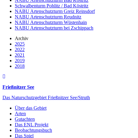
NABU Artenschutzturm Bad Köstritz
Schwalbenturm Pohlitz / Bad Köstritz
NABU Artenschutzturm Greiz Reinsdorf
NABU Artenschutzturm Reudnitz
NABU Artenschutzturm Wüstenhain
NABU Artenschutzturm bei Zschippach
Archiv
2025
2022
2021
2019
2018
Frießnitzer See
Das Naturschutzgebiet Frießnitzer See/Struth
Über das Gebiet
Arten
Gutachten
Das ENL Projekt
Beobachtungsbuch
Das Spiel