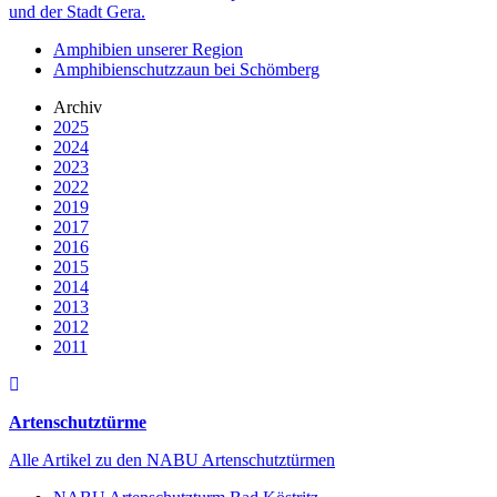
und der Stadt Gera.
Amphibien unserer Region
Amphibienschutzzaun bei Schömberg
Archiv
2025
2024
2023
2022
2019
2017
2016
2015
2014
2013
2012
2011
Artenschutztürme
Alle Artikel zu den NABU Artenschutztürmen