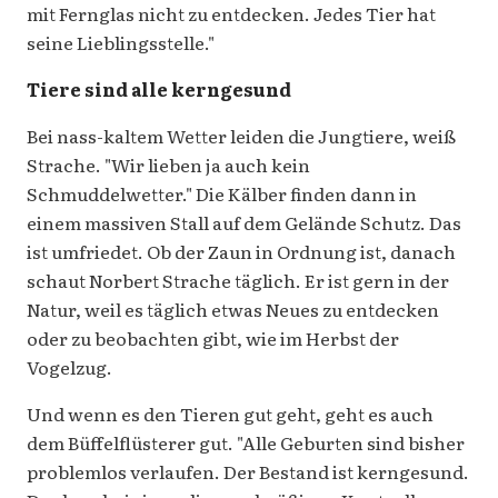
mit Fernglas nicht zu entdecken. Jedes Tier hat
seine Lieblingsstelle."
Tiere sind alle kerngesund
Bei nass-kaltem Wetter leiden die Jungtiere, weiß
Strache. "Wir lieben ja auch kein
Schmuddelwetter." Die Kälber finden dann in
einem massiven Stall auf dem Gelände Schutz. Das
ist umfriedet. Ob der Zaun in Ordnung ist, danach
schaut Norbert Strache täglich. Er ist gern in der
Natur, weil es täglich etwas Neues zu entdecken
oder zu beobachten gibt, wie im Herbst der
Vogelzug.
Und wenn es den Tieren gut geht, geht es auch
dem Büffelflüsterer gut. "Alle Geburten sind bisher
problemlos verlaufen. Der Bestand ist kerngesund.