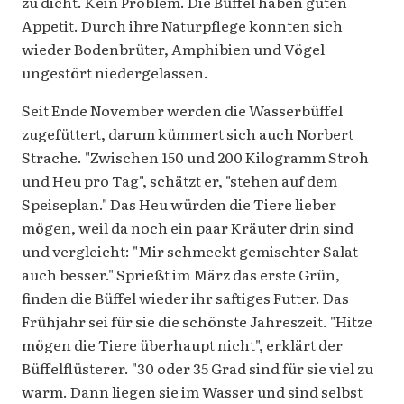
zu dicht. Kein Problem. Die Büffel haben guten
Appetit. Durch ihre Naturpflege konnten sich
wieder Bodenbrüter, Amphibien und Vögel
ungestört niedergelassen.
Seit Ende November werden die Wasserbüffel
zugefüttert, darum kümmert sich auch Norbert
Strache. "Zwischen 150 und 200 Kilogramm Stroh
und Heu pro Tag", schätzt er, "stehen auf dem
Speiseplan." Das Heu würden die Tiere lieber
mögen, weil da noch ein paar Kräuter drin sind
und vergleicht: "Mir schmeckt gemischter Salat
auch besser." Sprießt im März das erste Grün,
finden die Büffel wieder ihr saftiges Futter. Das
Frühjahr sei für sie die schönste Jahreszeit. "Hitze
mögen die Tiere überhaupt nicht", erklärt der
Büffelflüsterer. "30 oder 35 Grad sind für sie viel zu
warm. Dann liegen sie im Wasser und sind selbst