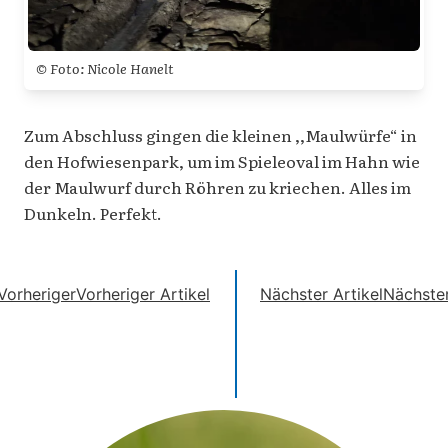
© Foto: Nicole Hanelt
Zum Abschluss gingen die kleinen ,,Maulwürfe“ in
den Hofwiesenpark, um im Spieleoval im Hahn wie
der Maulwurf durch Röhren zu kriechen. Alles im
Dunkeln. Perfekt.
Vorheriger
Vorheriger Artikel
Nächster Artikel
Nächste