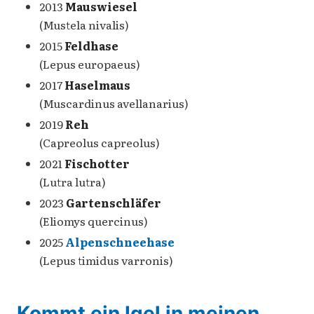
2013
Mauswiesel
(Mustela nivalis)
2015
Feldhase
(Lepus europaeus)
2017
Haselmaus
(Muscardinus avellanarius)
2019
Reh
(Capreolus capreolus)
2021
Fischotter
(Lutra lutra)
2023
Gartenschläfer
(Eliomys quercinus)
2025
Alpenschneehase
(Lepus timidus varronis)
Kommt ein Igel in meinen