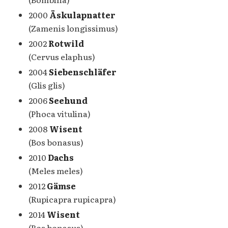
2000
Äskulapnatter
(Zamenis longissimus)
2002
Rotwild
(Cervus elaphus)
2004
Siebenschläfer
(Glis glis)
2006
Seehund
(Phoca vitulina)
2008
Wisent
(Bos bonasus)
2010
Dachs
(Meles meles)
2012
Gämse
(Rupicapra rupicapra)
2014
Wisent
(Bos bonasus)