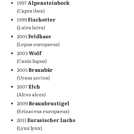
1997
Alpensteinbock
(Capra ibex)
1999
Fischotter
(Lutra lutra)
2001
Feldhase
(Lepus europaeus)
2003
Wolf
(Canis lupus)
2005
Braunbär
(Ursus arctos)
2007
Elch
(Alces alces)
2009
Braunbrustigel
(Erinaceus europaeus)
2011
Eurasischer Luchs
(Lynx lynx)