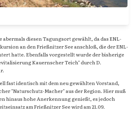
tte abermals diesen Tagungsort gewählt, da das ENL-
kursion an den Frießnitzer See anschloß, die der ENL-
ert hatte. Ebenfalls vorgestellt wurde der bisherige
vitalisierung Kauernscher Teich" durch D.
r.
ell fast identisch mit dem neu gewählten Vorstand,
licher "Naturschutz-Macher" aus der Region. Hier muß
nzen hinaus hohe Anerkennung genießt, es jedoch
tseinsatz am Frießnitzer See wird am 21.09.