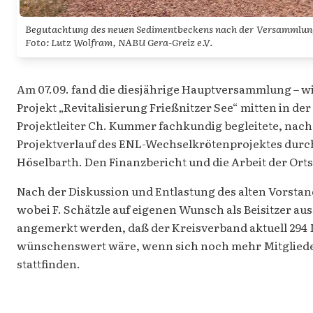
Begutachtung des neuen Sedimentbeckens nach der Versammlun
Foto: Lutz Wolfram, NABU Gera-Greiz e.V.
Am 07.09. fand die diesjährige Hauptversammlung – wie
Projekt „Revitalisierung Frießnitzer See“ mitten in d
Projektleiter Ch. Kummer fachkundig begleitete, nach
Projektverlauf des ENL-Wechselkrötenprojektes durch
Höselbarth. Den Finanzbericht und die Arbeit der Orts
Nach der Diskussion und Entlastung des alten Vorstand
wobei F. Schätzle auf eigenen Wunsch als Beisitzer a
angemerkt werden, daß der Kreisverband aktuell 294 
wünschenswert wäre, wenn sich noch mehr Mitglieder a
stattfinden.