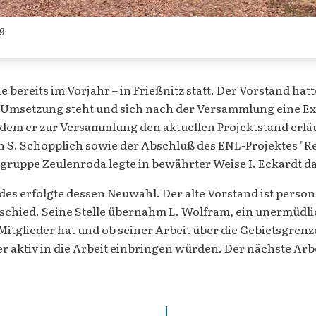
g
 bereits im Vorjahr – in Frießnitz statt. Der Vorstand ha
er Umsetzung steht und sich nach der Versammlung eine Ex
dem er zur Versammlung den aktuellen Projektstand erläut
 S. Schopplich sowie der Abschluß des ENL-Projektes "Re
gruppe Zeulenroda legte in bewährter Weise I. Eckardt da
es erfolgte dessen Neuwahl. Der alte Vorstand ist person
usschied. Seine Stelle übernahm L. Wolfram, ein unermüd
Mitglieder hat und ob seiner Arbeit über die Gebietsgre
ktiv in die Arbeit einbringen würden. Der nächste Arbei