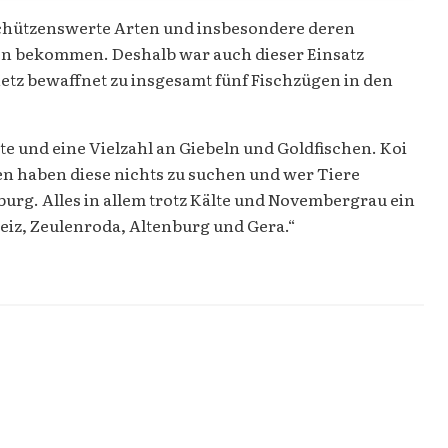
 schützenswerte Arten und insbesondere deren
en bekommen. Deshalb war auch dieser Einsatz
etz bewaffnet zu insgesamt fünf Fischzügen in den
und eine Vielzahl an Giebeln und Goldfischen. Koi
n haben diese nichts zu suchen und wer Tiere
urg. Alles in allem trotz Kälte und Novembergrau ein
eiz, Zeulenroda, Altenburg und Gera.“