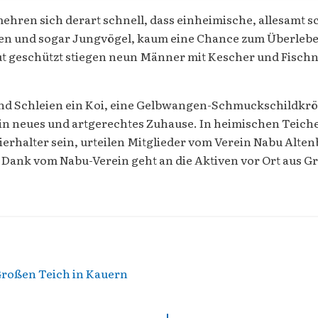
mehren sich derart schnell, dass einheimische, allesamt
ven und sogar Jungvögel, kaum eine Chance zum Überleb
Gut geschützt stiegen neun Männer mit Kescher und Fischn
Schleien ein Koi, eine Gelbwangen-Schmuckschildkröte 
in neues und artgerechtes Zuhause. In heimischen Teiche
rhalter sein, urteilen Mitglieder vom Verein Nabu Altenb
 Dank vom Nabu-Verein geht an die Aktiven vor Ort aus Gr
Großen Teich in Kauern