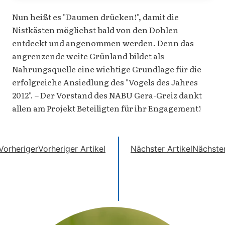
Nun heißt es "Daumen drücken!", damit die
Nistkästen möglichst bald von den Dohlen
entdeckt und angenommen werden. Denn das
angrenzende weite Grünland bildet als
Nahrungsquelle eine wichtige Grundlage für die
erfolgreiche Ansiedlung des "Vogels des Jahres
2012". – Der Vorstand des NABU Gera-Greiz dankt
allen am Projekt Beteiligten für ihr Engagement!
Vorheriger
Vorheriger Artikel
Nächster Artikel
Nächste