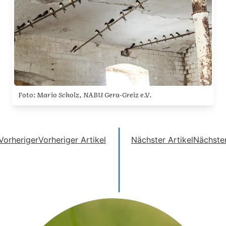
Foto: Mario Scholz, NABU Gera-Greiz e.V.
Vorheriger
Vorheriger Artikel
Nächster Artikel
Nächste