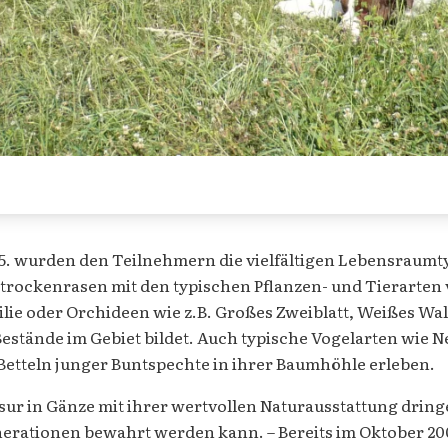
 wurden den Teilnehmern die vielfältigen Lebensraumtyp
ockenrasen mit den typischen Pflanzen- und Tierarten v
ie oder Orchideen wie z.B. Großes Zweiblatt, Weißes Wal
e Bestände im Gebiet bildet. Auch typische Vogelarten wi
Betteln junger Buntspechte in ihrer Baumhöhle erleben.
sur in Gänze mit ihrer wertvollen Naturausstattung dri
enerationen bewahrt werden kann. – Bereits im Oktober 200