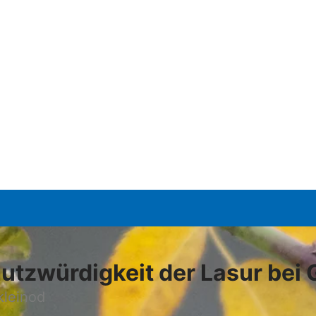
utzwürdigkeit der Lasur bei 
kleinod