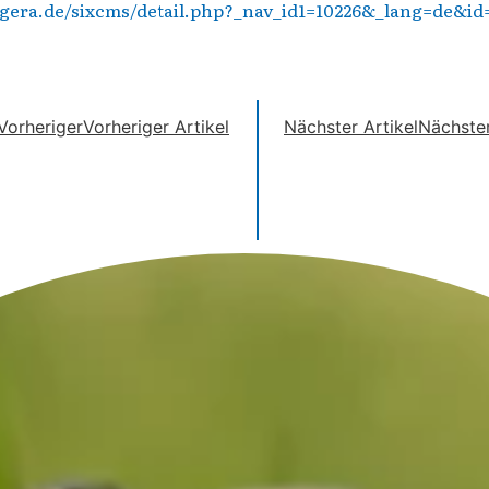
era.de/sixcms/detail.php?_nav_id1=10226&_lang=de&id
Vorheriger
Vorheriger Artikel
Nächster Artikel
Nächste