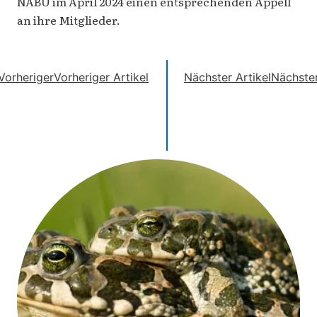
NABU im April 2024 einen entsprechenden Appell
an ihre Mitglieder.
Vorheriger
Vorheriger Artikel
Nächster Artikel
Nächste