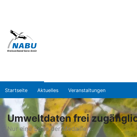
Startseite
Aktuelles
Veranstaltungen
Umweltdaten frei zugängli
Nur eine Seite der Medaille …