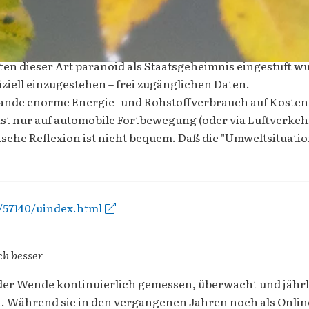
Daten dieser Art paranoid als Staatsgeheimnis eingestuft 
ziell einzugestehen – frei zugänglichen Daten.
ulande enorme Energie- und Rohstoffverbrauch auf Kosten 
fast nur auf automobile Fortbewegung (oder via Luftverkeh
ische Reflexion ist nicht bequem. Daß die "Umweltsituatio
/57140/uindex.html
ch besser
t der Wende kontinuierlich gemessen, überwacht und jähr
n. Während sie in den vergangenen Jahren noch als Onli