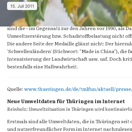
15. Juli 2011
sind die – im Gegensatz zur den Jahren vor 1990, als 
Umweltzerstörung bzw. Schadstoffbelastung nicht offi
Die andere Seite der Medaille glänzt nicht: Der hierz
'Schwellenländern' (Stichwort: "Made in China"), die 
Intensivierung der Landwirtschaft usw. usf. Doch krit
bestenfalls eine Halbwahrheit.
Quelle:
www.thueringen.de/de/tmlfun/aktuell/presse
Neue Umweltdaten für Thüringen im Internet
Reinholz: Umweltsituation in Thüringen wird kontinuierli
Erstmals sind alle Umweltdaten, die in Thüringen sei
und nutzerfreundlicher Form im Internet nachzulese