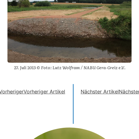
27. Juli 2013 © Foto: Lutz Wolfram / NABU Gera-Greiz e.V.
Vorheriger
Vorheriger Artikel
Nächster Artikel
Nächste