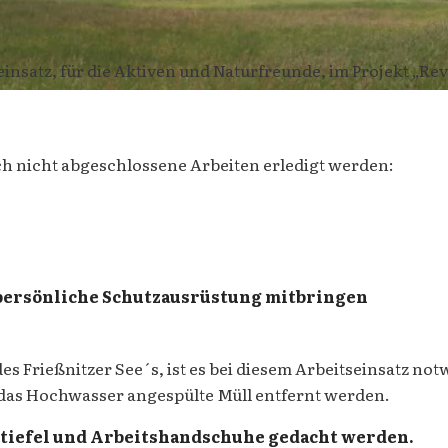
insatz, für die Aktiven und Naturfreunde, im Projekt „Revi
ch nicht abgeschlossene Arbeiten erledigt werden:
persönliche Schutzausrüstung mitbringen
 Frießnitzer See´s, ist es bei diesem Arbeitseinsatz not
das Hochwasser angespülte Müll entfernt werden.
stiefel und Arbeitshandschuhe gedacht werden.