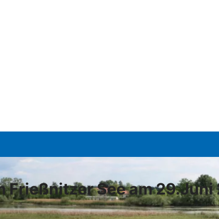
m Frießnitzer See am 29.Juni