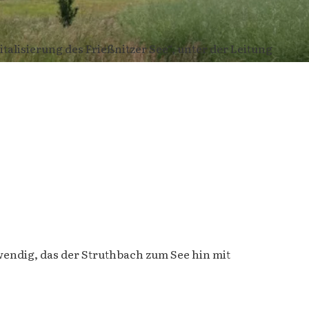
talisierung des Frießnitzer See“, unter der Leitung
wendig, das der Struthbach zum See hin mit