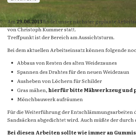
Am
29.06.2013
findet unser nächster geplante Arbeitse
von Christoph Kummer statt.
Treffpunkt ist der Bereich am Aussichtsturm.
Bei dem aktuellen Arbeitseinsatz können folgende no
Abbaus von Resten des alten Weidezaunes
Spannen des Drahtes für den neuen Weidezaun
Ausheben von Löchern für Schilder
Gras mähen,
hierfür bitte Mähwerkzeug und 
Mönchbauwerk aufräumen
Für die Weiterführung der Entschlämmungsarbeiten des
Sandsäcken abgedichtet wird. Auch müßte der durch 
Bei diesen Arbeiten sollte wie immer an Gummi