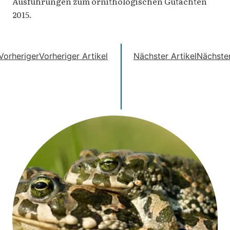
Ausführungen zum ornithologischen Gutachten
2015.
Vorheriger
Vorheriger Artikel
Nächster Artikel
Nächste