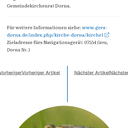
Gemeindekirchenrat Dorna.
Für weitere Informationen siehe:
www.gera-
dorna.de/index.php/kirche-dorna/kirche1
Zieladresse fürs Navigationsgerät:
07554 Gera,
Dorna Nr. 1
Vorheriger
Vorheriger Artikel
Nächster Artikel
Nächste