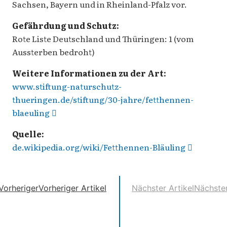
Sachsen, Bayern und in Rheinland-Pfalz vor.
Gefährdung und Schutz:
Rote Liste Deutschland und Thüringen: 1 (vom
Aussterben bedroht)
Weitere Informationen zu der Art:
www.stiftung-naturschutz-
thueringen.de/stiftung/30-jahre/fetthennen-
blaeuling
Quelle:
de.wikipedia.org/wiki/Fetthennen-Bläuling
Vorheriger
Vorheriger Artikel
Nächster Artikel
Nächste