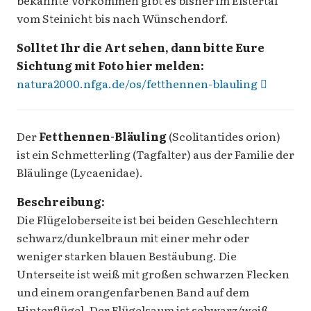
bekannte Vorkommen gibt es bisher im Elstertal
vom Steinicht bis nach Wünschendorf.
Solltet Ihr die Art sehen, dann bitte Eure
Sichtung mit Foto hier melden:
natura2000.nfga.de/os/fetthennen-blauling
Der
Fetthennen-Bläuling
(Scolitantides orion)
ist ein Schmetterling (Tagfalter) aus der Familie der
Bläulinge (Lycaenidae).
Beschreibung:
Die Flügeloberseite ist bei beiden Geschlechtern
schwarz/dunkelbraun mit einer mehr oder
weniger starken blauen Bestäubung. Die
Unterseite ist weiß mit großen schwarzen Flecken
und einem orangenfarbenen Band auf dem
Hinterflügel. Der Flügelsaum ist schwarz/weiß