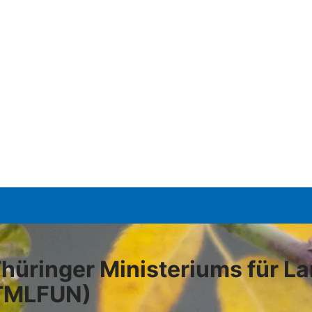
hüringer Ministeriums für La
(TMLFUN)