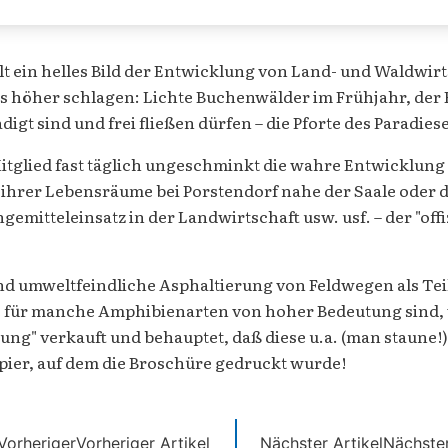
t ein helles Bild der Entwicklung von Land- und Waldwir
s höher schlagen: Lichte Buchenwälder im Frühjahr, der
digt sind und frei fließen dürfen – die Pforte des Paradie
Mitglied fast täglich ungeschminkt die wahre Entwicklun
ihrer Lebensräume bei Porstendorf nahe der Saale oder 
itteleinsatz in der Landwirtschaft usw. usf. – der "offiz
nd umweltfeindliche Asphaltierung von Feldwegen als Te
 für manche Amphibienarten von hoher Bedeutung sind, w
ng" verkauft und behauptet, daß diese u.a. (man staune!) 
pier, auf dem die Broschüre gedruckt wurde!
Vorheriger
Vorheriger Artikel
Nächster Artikel
Nächste