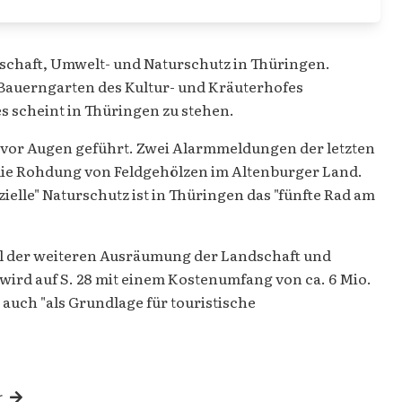
tschaft, Umwelt- und Naturschutz in Thüringen.
 Bauerngarten des Kultur- und Kräuterhofes
ses scheint in Thüringen zu stehen.
g vor Augen geführt. Zwei Alarmmeldungen der letzten
die Rohdung von Feldgehölzen im Altenburger Land.
ielle" Naturschutz ist in Thüringen das "fünfte Rad am
il der weiteren Ausräumung der Landschaft und
ird auf S. 28 mit einem Kostenumfang von ca. 6 Mio.
auch "als Grundlage für touristische
r