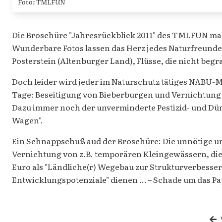
Foto: TMLFUN
Die Broschüre "Jahresrückblick 2011" des TMLFUN mal
Wunderbare Fotos lassen das Herz jedes Naturfreunde
Posterstein (Altenburger Land), Flüsse, die nicht begra
Doch leider wird jeder im Naturschutz tätiges NABU-
Tage: Beseitigung von Bieberburgen und Vernichtung 
Dazu immer noch der unverminderte Pestizid- und Düngem
Wagen".
Ein Schnappschuß aud der Broschüre: Die unnötige u
Vernichtung von z.B. temporären Kleingewässern, die
Euro als "Ländliche(r) Wegebau zur Strukturverbesseru
Entwicklungspotenziale" dienen … – Schade um das Pa