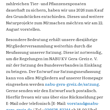
zahlreichen Tier- und Pflanzenexponaten
dauerhaft zu sichern, haben wir uns 2026 zum Kauf
des Grundstückes entschieden. Dieses und weitere
Naturprojekte zum Mitmachen möchten wir am 22.
August vorstellen.
Besondere Bedeutung erhält unsere diesjährige
Mitgliederversammlung weiterhin durch die
Neufassung unserer Satzung. Diese ist notwendig,
um die Regelungen im NABU KV Gera-Greiz e. V.
mit der Satzung des Bundesverbandes in Einklang
zu bringen. Der Entwurf zur Satzungsneufassung
kann von allen Mitgliedern auf unserer Homepage
eingesehen werden
nabu-gera-greiz.de/satzung
.
Gerne senden wir den Entwurf auch postalisch.
Hierfür freuen wir uns über eine Rückmeldung per
E-Mail oder telefonisch [E-Mail:
vorstand@nabu-
gera-greiz.de
/ Tel.:
036628-83244
ab 18.00 Uhr].