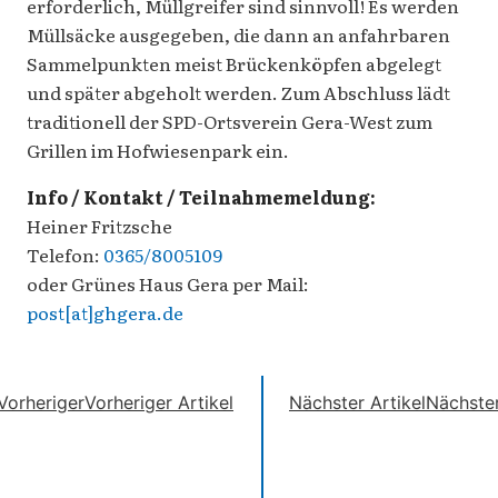
erforderlich, Müllgreifer sind sinnvoll! Es werden
Müllsäcke ausgegeben, die dann an anfahrbaren
Sammelpunkten meist Brückenköpfen abgelegt
und später abgeholt werden. Zum Abschluss lädt
traditionell der SPD-Ortsverein Gera-West zum
Grillen im Hofwiesenpark ein.
Info / Kontakt / Teilnahmemeldung:
Heiner Fritzsche
Telefon:
0365/8005109
oder Grünes Haus Gera per Mail:
post[at]ghgera.de
Vorheriger
Vorheriger Artikel
Nächster Artikel
Nächste