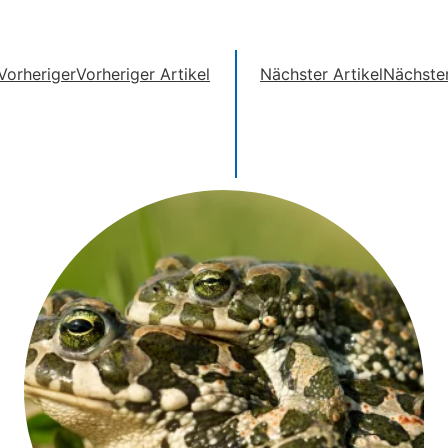
Vorheriger
Vorheriger Artikel
Nächster Artikel
Nächste