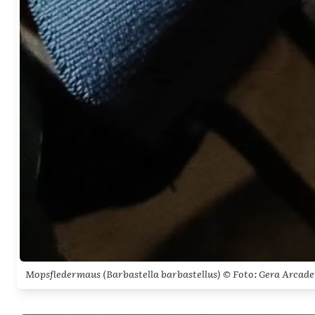
Mopsfledermaus (
Barbastella barbastellus
) © Foto: Gera Arcad