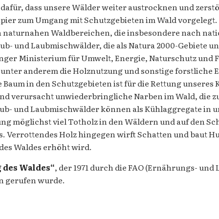
dafür, dass unsere Wälder weiter austrocknen und zerstör
er zum Umgang mit Schutzgebieten im Wald vorgelegt. Konk
len naturnahen Waldbereichen, die insbesondere nach nat
ub- und Laubmischwälder, die als Natura 2000-Gebiete u
er Ministerium für Umwelt, Energie, Naturschutz und F
 unter anderem die Holznutzung und sonstige forstliche 
e Baum in den Schutzgebieten ist für die Rettung unseres
 und verursacht unwiederbringliche Narben im Wald, die 
ub- und Laubmischwälder können als Kühlaggregate in un
ung möglichst viel Totholz in den Wäldern und auf den S
us. Verrottendes Holz hingegen wirft Schatten und baut 
des Waldes erhöht wird.
g des Waldes“
, der 1971 durch die FAO (Ernährungs- und
en gerufen wurde.