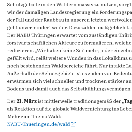
Schutzgebiete in den Wäldern massiv zu nutzen, sorgt 
wir der damaligen Landesregierung ein Forderungspapi
der Fall und der Raubbau in unseren letzten wertvol
geht unvermindert weiter. Dazu zählen maßgeblich La
Der NABU Thüringen erwartet vom zuständigen Thüring
forstwirtschaftlichen Akteure zu formulieren, welche
reduzieren. „Wir haben keine Zeit mehr, jeder einzeln
gefällt wird, reißt weitere Wunden in das Lokalklima
noch bestehenden Waldbereiche führt. Nur intakte La
Außerhalb der Schutzgebiete ist es zudem von Bedeut
erwärmen sich viel schneller und trocknen stärker a
Bodens und damit auch das Selbstkühlungsvermögen 
Der
21. März
ist mittlerweile traditionsgemäß der
„Ta
als Reaktion auf die globale Waldvernichtung ins Leb
Mehr zum Thema Wald:
NABU-Thueringen.de/wald