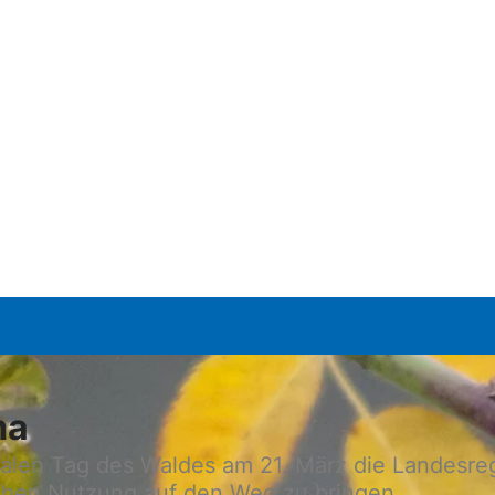
ma
nalen Tag des Waldes am 21. März die Landesre
lichen Nutzung auf den Weg zu bringen