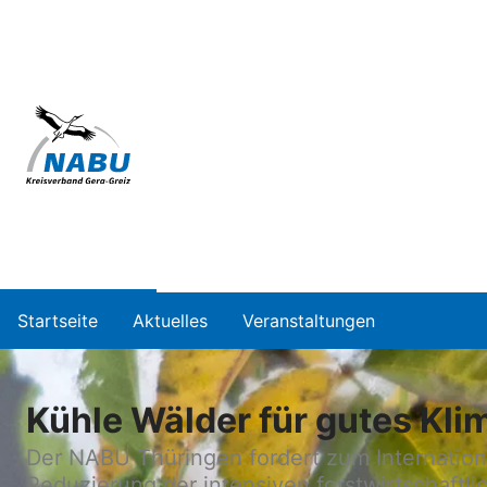
Startseite
Aktuelles
Veranstaltungen
Kühle Wälder für gutes Kli
Der NABU Thüringen fordert zum Internatio
Reduzierung der intensiven forstwirtschaft