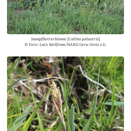
Sumpfdotterblume [Caltha palustris]
© Foto: Lutz Wolfram/NABU Gera-Greiz e.V.