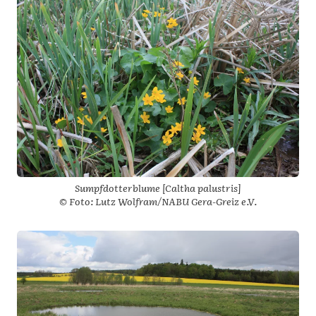
Sumpfdotterblume [Caltha palustris]
© Foto: Lutz Wolfram/NABU Gera-Greiz e.V.