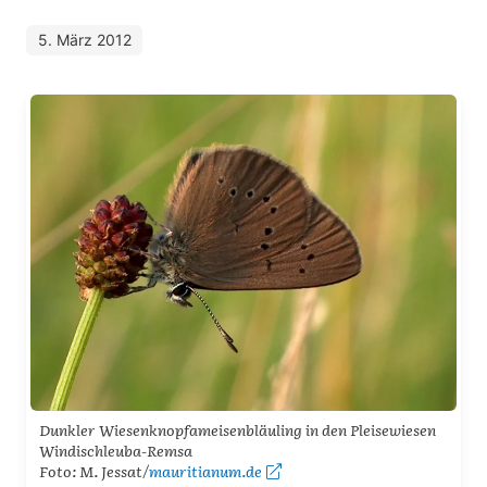
5. März 2012
Dunkler Wiesenknopfameisenbläuling in den Pleisewiesen
Windischleuba-Remsa
Foto: M. Jessat/
mauritianum.de